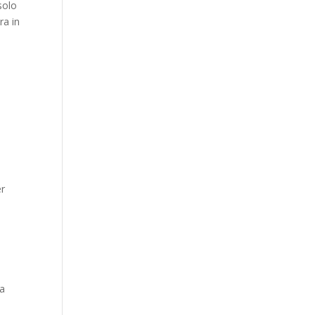
solo
ra in
er
 a