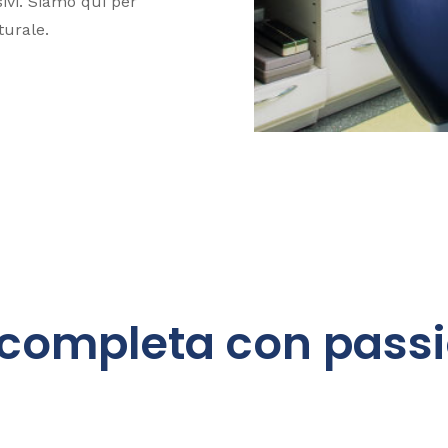
sivi. Siamo qui per
turale.
 completa con passi