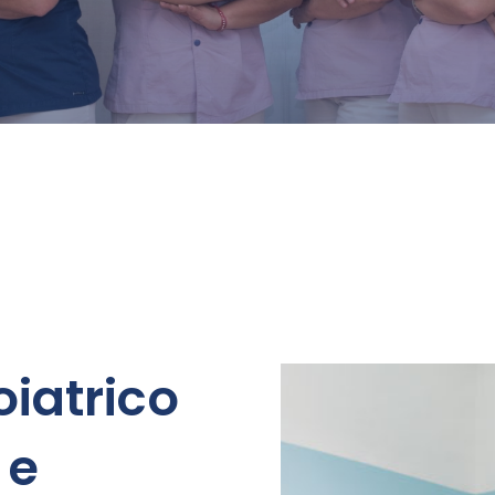
iatrico
 e